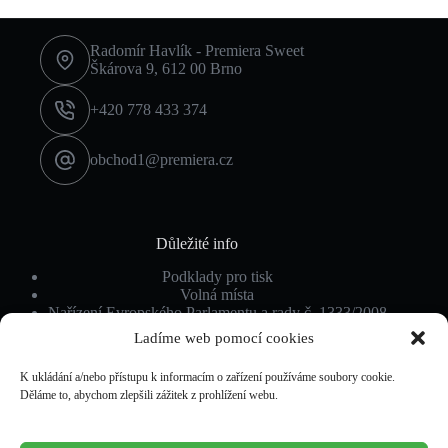
Radomír Havlík - Premiera Sweet
Škárova 9, 612 00 Brno
+420 778 433 374
obchod1@premiera.cz
Důležité info
Podklady pro tisk
Volná místa
Nařízení Evropského Parlamentu a rady č. 1333/2008
Ochrana osobních údajů
Ladíme web pomocí cookies
K ukládání a/nebo přístupu k informacím o zařízení používáme soubory cookie.
Děláme to, abychom zlepšili zážitek z prohlížení webu.
Povinné info
Obchodní podmínky