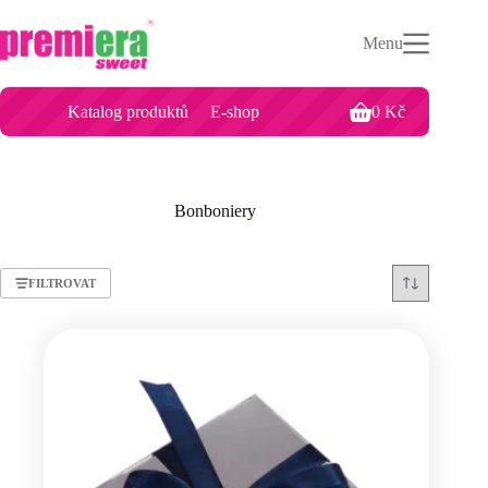
Menu
Katalog produktů
E-shop
0
Kč
Bonboniery
FILTROVAT