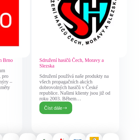
um Brno
Sdružení hasičů Čech, Moravy a
Slezska
rum
, pro
Sdružení používá naše produkty na
nýry –
všech propagačních akcích
dměty
dobrovolných hasičů v České
republice. Našimi klienty jsou již od
roku 2003. Během…
Číst dále