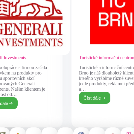
li Investments
Turistické informační centr
olupráce s firmou začala
Turistické a informační cent
vkem na produkty pro
Brno je náš dlouholetý klient
u sportovních akcí
kterého vyrábíme různé suve
rovaných Generali
jedlé produkty, reklamní pře
ments. Našim klientem je
a…
nost od…
Číst dále
 dále