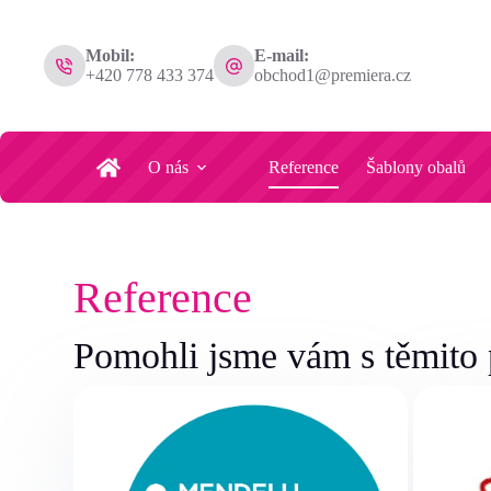
Mobil:
E-mail:
+420 778 433 374
obchod1@premiera.cz
O nás
Reference
Šablony obalů
Reference
Pomohli jsme vám s těmito 