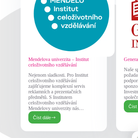
Mendelova univerzita – Institut
Genera
celoživotního vzdělávání
Naše sp
Nejenom sladkosti. Pro Institut
požada
celoživotního vzdělávání
podpor
zajišťujeme komplexní servis
sponzo
reklamních a prezentačních
Invest
předmětů. S Institutem
společ
celoživotního vzdělávání
Číst
Mendelovy univerzity nás…
Číst dále