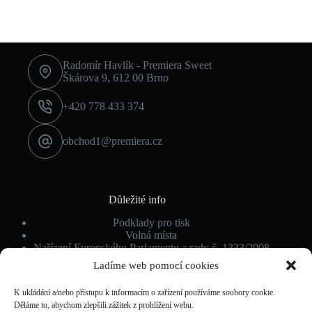
Radomír Havlík - Premiera Sweet
Škárova 9, 612 00 Brno
+420 778 433 374
obchod1@premiera.cz
Důležité info
Podklady pro tisk
Volná místa
Nařízení Evropského Parlamentu a rady č. 1333/2008
Ochrana osobních údajů
Ladíme web pomocí cookies
K ukládání a/nebo přístupu k informacím o zařízení používáme soubory cookie.
Děláme to, abychom zlepšili zážitek z prohlížení webu.
Povinné info