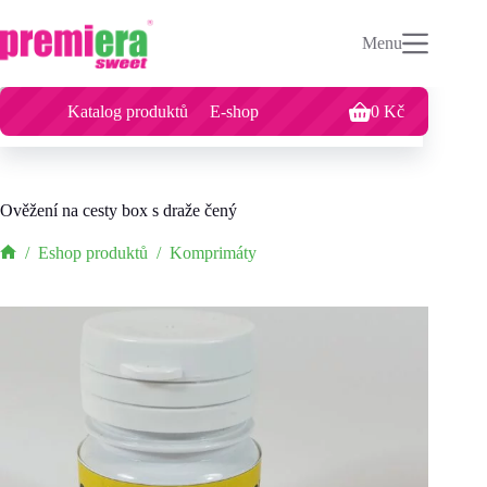
Menu
Ověžení na cesty box s draže čený
Přidat do košíku
Katalog produktů
E-shop
0
Kč
28
Kč
for 1 unit.
Ověžení na cesty box s draže čený
/
Eshop produktů
/
Komprimáty