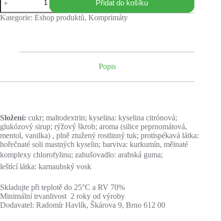
Přidat do košíku
Kategorie:
Eshop produktů
,
Komprimáty
Popis
Složení:
cukr; maltodextrin; kyselina: kyselina citrónová;
glukózový sirup; rýžový škrob; aroma (silice peprnomátová,
mentol, vanilka) , plně ztužený rostlinný tuk; protispékavá látka:
hořečnaté soli mastných kyselin; barviva: kurkumín, měïnaté
komplexy chlorofylinu; zahušovadlo: arabská guma;
leštící látka: karnaubský vosk
Skladujte při teplotě do 25°C a RV 70%
Minimální trvanlivost 2 roky od výroby
Dodavatel: Radomír Havlík, Škárova 9, Brno 612 00