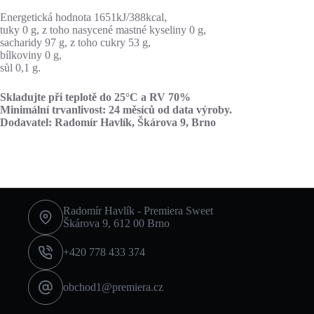
Energetická hodnota 1651kJ/388kcal,
tuky 0 g, z toho nasycené mastné kyseliny 0 g,
sacharidy 97 g, z toho cukry 53 g,
bílkoviny 0 g,
sůl 0,1 g.
Skladujte při teplotě do 25°C a RV 70%
Minimální trvanlivost: 24 měsíců od data výroby.
Dodavatel: Radomír Havlík, Škárova 9, Brno
Radomír Havlík - Premiera Sweet
Škárova 9, 612 00 Brno
+420 778 433 374
obchod1@premiera.cz