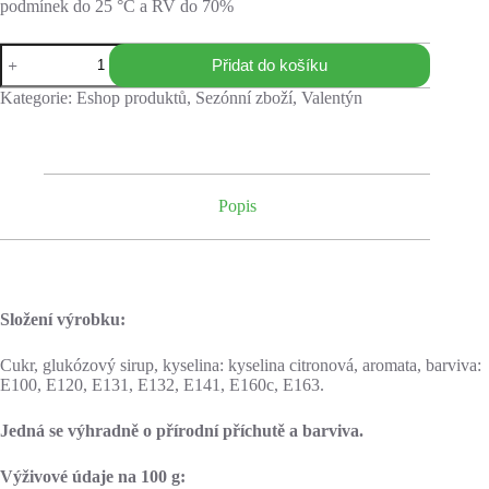
podmínek do 25 °C a RV do 70%
Přidat do košíku
Kategorie:
Eshop produktů
,
Sezónní zboží
,
Valentýn
Popis
Složení výrobku:
Cukr, glukózový sirup, kyselina: kyselina citronová, aromata, barviva:
E100, E120, E131, E132, E141, E160c, E163.
Jedná se výhradně o přírodní příchutě a barviva.
Výživové údaje na 100 g: