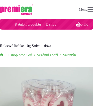
Roksové lízátko 10g Srdce – dóza
Přidat do košíku
Menu
150
Kč
for 1 unit.
Katalog produktů
E-shop
0
Kč
Roksové lízátko 10g Srdce – dóza
/
Eshop produktů
/
Sezónní zboží
/
Valentýn