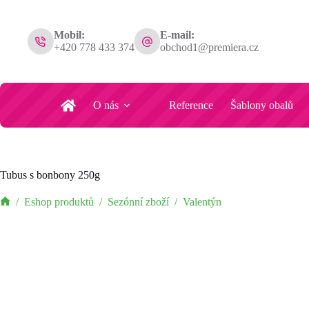
Tubus s bonbony 250g
Přidat do košíku
Mobil:
E-mail:
249
Kč
for 1
+420 778 433 374
obchod1@premiera.cz
unit.
O nás
Reference
Šablony obalů
Tubus s bonbony 250g
/
Eshop produktů
/
Sezónní zboží
/
Valentýn