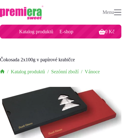
Čokosada 2x100g v papírové krabičce
Přidat do košíku
Menu
0
Kč
for 1 unit.
Katalog produktů
E-shop
0
Kč
Čokosada 2x100g v papírové krabičce
/
Katalog produktů
/
Sezónní zboží
/
Vánoce