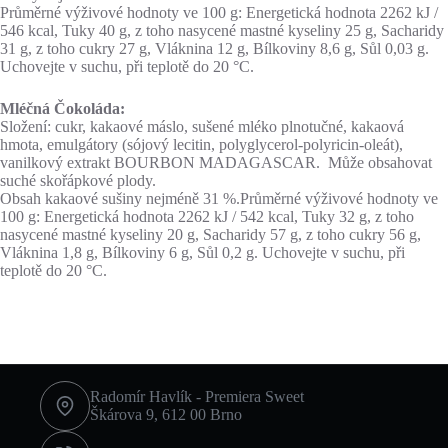
Průměrné výživové hodnoty ve 100 g: Energetická hodnota 2262 kJ /
546 kcal, Tuky 40 g, z toho nasycené mastné kyseliny 25 g, Sacharidy
31 g, z toho cukry 27 g, Vláknina 12 g, Bílkoviny 8,6 g, Sůl 0,03 g.
Uchovejte v suchu, při teplotě do 20 °C.
Mléčná Čokoláda:
Složení: cukr, kakaové máslo, sušené mléko plnotučné, kakaová
hmota, emulgátory (sójový lecitin, polyglycerol-polyricin-oleát),
vanilkový extrakt BOURBON MADAGASCAR. Může obsahovat
suché skořápkové plody.
Obsah kakaové sušiny nejméně 31 %.Průměrné výživové hodnoty ve
100 g: Energetická hodnota 2262 kJ / 542 kcal, Tuky 32 g, z toho
nasycené mastné kyseliny 20 g, Sacharidy 57 g, z toho cukry 56 g,
Vláknina 1,8 g, Bílkoviny 6 g, Sůl 0,2 g. Uchovejte v suchu, při
teplotě do 20 °C.
Radomír Havlík - Premiera Sweet
Škárova 9, 612 00 Brno