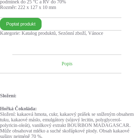
podmínek do 25 °C a RV do 70%
Rozměr: 222 x 127 x 10 mm
Poptat produkt
Kategorie:
Katalog produktů
,
Sezónní zboží
,
Vánoce
Popis
Složení:
Hořká Čokoláda:
Složení: kakaová hmota, cukr, kakaový prášek se sníženým obsahem
tuku, kakaové máslo, emulgátory (sójový lecitin, polyglycerol-
polyricin-oleát), vanilkový extrakt BOURBON MADAGASCAR.
Může obsahovat mléko a suché skořápkové plody. Obsah kakaové
sušiny nejméně 70 %.