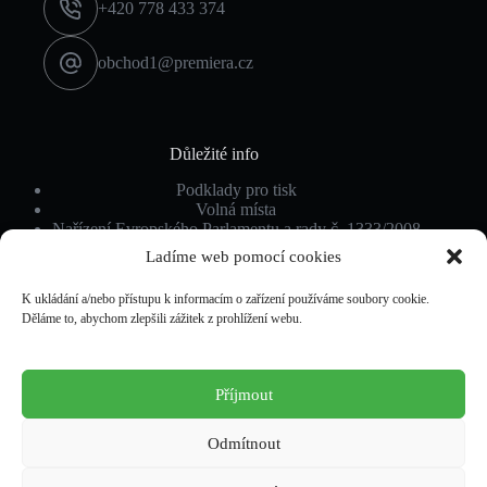
+420 778 433 374
obchod1@premiera.cz
Důležité info
Podklady pro tisk
Volná místa
Nařízení Evropského Parlamentu a rady č. 1333/2008
Ochrana osobních údajů
Ladíme web pomocí cookies
K ukládání a/nebo přístupu k informacím o zařízení používáme soubory cookie.
Děláme to, abychom zlepšili zážitek z prohlížení webu.
Povinné info
Obchodní podmínky
Podmínky ochrany osobních údajů
Příjmout
Cookies
Rozhodčí doložka
Odstoupení od smlouvy
Odmítnout