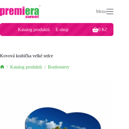
Kovová krabička velké srdce
Přidat do košíku
Menu
0
Kč
for 1 unit.
Katalog produktů
E-shop
0
Kč
Kovová krabička velké srdce
/
Katalog produktů
/
Bonboniery