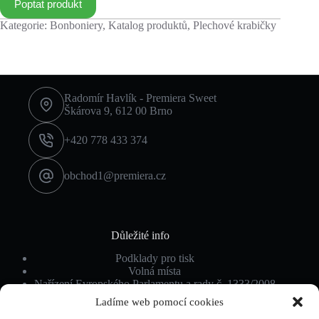
Poptat produkt
Kategorie:
Bonboniery
,
Katalog produktů
,
Plechové krabičky
Radomír Havlík - Premiera Sweet
Škárova 9, 612 00 Brno
+420 778 433 374
obchod1@premiera.cz
Důležité info
Podklady pro tisk
Volná místa
Nařízení Evropského Parlamentu a rady č. 1333/2008
Ochrana osobních údajů
Ladíme web pomocí cookies