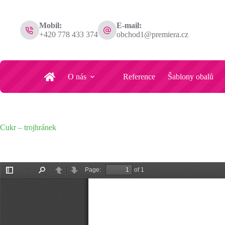
Mobil:
E-mail:
+420 778 433 374
obchod1@premiera.cz
O nás
Reference
Šablony obalů
Cukr – trojhránek