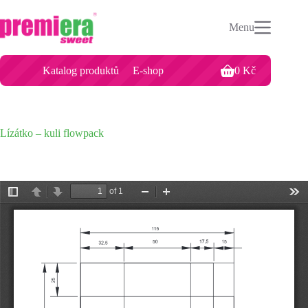
Menu
Katalog produktů
E-shop
0
Kč
Lízátko – kuli flowpack