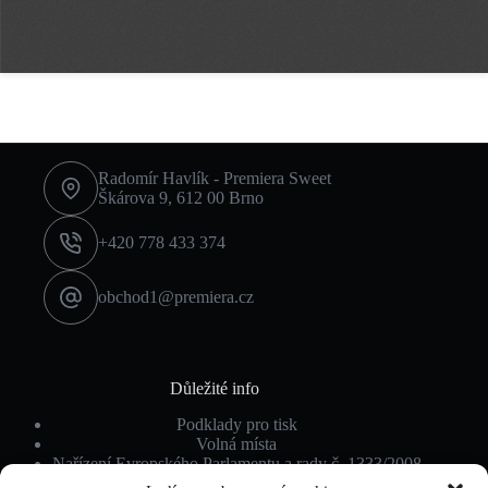
Radomír Havlík - Premiera Sweet
Škárova 9, 612 00 Brno
+420 778 433 374
obchod1@premiera.cz
Důležité info
Podklady pro tisk
Volná místa
Nařízení Evropského Parlamentu a rady č. 1333/2008
Ochrana osobních údajů